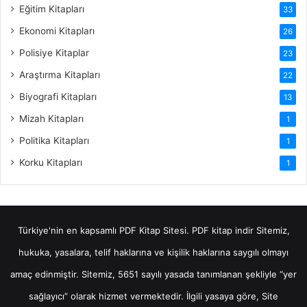
Eğitim Kitapları
33
Ekonomi Kitapları
26
Polisiye Kitaplar
23
Araştırma Kitapları
22
Biyografi Kitapları
13
Mizah Kitapları
1
Politika Kitapları
1
Korku Kitapları
1
Türkiye'nin en kapsamlı PDF Kitap Sitesi.
PDF kitap indir
Sitemiz,
hukuka, yasalara, telif haklarına ve kişilik haklarına saygılı olmayı
amaç edinmiştir. Sitemiz, 5651 sayılı yasada tanımlanan şekliyle “yer
sağlayıcı” olarak hizmet vermektedir. İlgili yasaya göre, Site