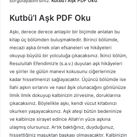
sorgulayabilirsiniz.
Kutbü’l Aşk PDF Oku
.
Kutbü’l Aşk PDF Oku
Aşkı, derece derece anlaşılır bir biçimde anlatan bu
kitap üç bölümden buluşmaktedir. Birinci bölümde,
mecazi aşka örnek olan efsaneleri ve hikâyeleri
okuyup büyülü bir yolculuğa çıkacaksınız. İkinci bölüm,
Resulullah Efendimiz’e (s.a.v.) duyulan aşk hikâyeleri
ve şiirler ile gülün manevi kokusunu ciğerlerinize
kadar hissetmenizi sağlayacaktır. Üçüncü bölümde ise
İlahi aşkın sırlarını ve nasıl âşık olunacağını gönlünüze
ilmik ilmik dokuyup kalbinizin zirvesine, doruklarına
çıkacaksınız. Böylelikle aşkı, kendi vücut kitabınızı
okurken yaşayacaksınız. Aşk ateşi bütün bedeninize
ve kalbinize sirayet edince Allah’ın yüce aşkına
ulaşmış olursunuz. Artık baktığınız, duyduğunuz,
hissettiğiniz maşuktan başkası olmayacaktır. Kalbinizin