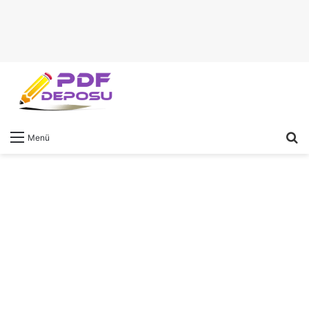
A
Menü
y
...