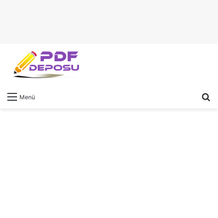
A
Menü
y
...