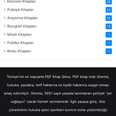
Ekonomi Kitapları
26
Polisiye Kitaplar
23
Araştırma Kitapları
22
Biyografi Kitapları
13
Mizah Kitapları
1
Politika Kitapları
1
Korku Kitapları
1
Türkiye'nin en kapsamlı PDF Kitap Sitesi.
PDF kitap indir
Sitemiz,
hukuka, yasalara, telif haklarına ve kişilik haklarına saygılı olmayı
amaç edinmiştir. Sitemiz, 5651 sayılı yasada tanımlanan şekliyle “yer
sağlayıcı” olarak hizmet vermektedir. İlgili yasaya göre, Site
yönetiminin hukuka aykırı içerikleri kontrol etme yükümlülüğü