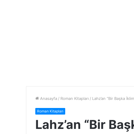
Anasayfa
/
Roman Kitapları
/
Lahz’an “Bir Başka İkl
Roman Kitapları
Lahz’an “Bir Baş