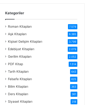
Kategoriler
Roman Kitapları
7.579
Aşk Kitapları
6.385
Kişisel Gelişim Kitapları
3.799
Edebiyat Kitapları
2.079
Gerilim Kitapları
2.052
PDF Kitap
1.514
Tarih Kitapları
643
Felsefe Kitapları
625
Bilim Kitapları
363
Ders Kitapları
361
Siyaset Kitapları
318