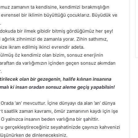
muz zamanın ta kendisine, kendimizi bırakmışlığın
evrensel bir iklimin büyüttüğü çocuklarız. Büyüdük ve
.
l dokuda bir ilmek gibidir bitmiş gördüğümüz her şey!
ağırlık zihnimizi de zamanla yorar. Zihin sathımız,
ize ikram edilmiş ikinci evrendir adeta.
ülmüş öz kendimiz olan bizim, sonsuz enerjinin
taraftan da varlığımızın içinden geçen sonsuz akımdan
.
irilecek olan bir gezegenin, halife kılınan insanına
lmalı ki insan oradan sonsuz aleme geçiş yapabilsin!
rada ‘an’ mevcuttur. İçine dünyayı da alan ’an’ dünya
rt saatlik zaman kavramı, ömür zamanının kaydı için işe
 O yalnızca insanın beden varlığına bir şahittir.
u gerçekleştireceğiniz seyahatinizde çayınızı kahvenizi
düşünürken de dinleneceksiniz.