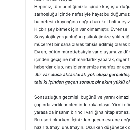
Hepimiz, tüm benliğimizle içinde koşuşturduğu
sarhoşluğu içinde nefesiyle hayat bulduğumuz 
bu nefesin kaynağına doğru hareket halindeyiz
Hiçbir şey bitmek için var olmamıştır. Evrense
Sosyolojik yorgunluğun psikolojimize yüklediği 
mücerret bir saha olarak tahsis edilmiş olarak b
Evren, bütün mürettebatıyla var oluşumuza dür
içinden geçişine mihmandarlık yaparak, diğer 
haberdar olup, nasiplenmemize menfezler açar
Bir var oluşa aktarılarak yok oluşu gerçekleşt
tabi ki içinden geçen sonsuz bir akım yüklü o
Sonsuzluğun geçmişi, bugünü ve yarını olmaz! O
çapında varlıklar aleminde rakamlaşır. Yirmi dö
yarasa da insanın birincil varlığına hitap etmez.
Bu eseri okurken, İçinizden geçen evrene doğr
hazır tutmayı unutmayın. Okurken düşünecek 