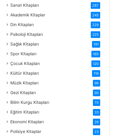
Sanat Kitapları
287
Akademik Kitaplar
245
Din Kitapları
229
Psikoloji Kitapları
225
Sağlık Kitapları
191
Spor Kitapları
165
Çocuk Kitapları
120
Kültür Kitapları
119
Müzik Kitapları
96
Gezi Kitapları
90
Bilim Kurgu Kitapları
70
Eğitim Kitapları
33
Ekonomi Kitapları
26
Polisiye Kitaplar
23