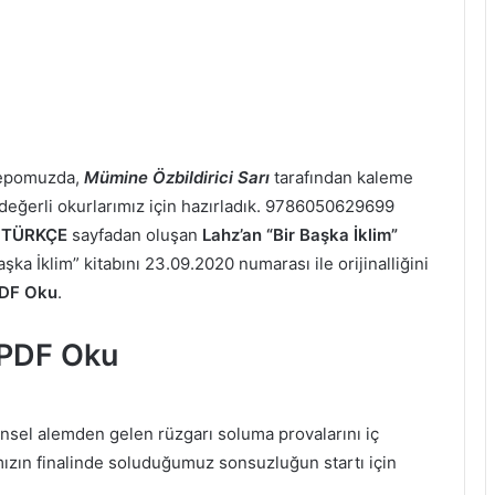
 depomuzda,
Mümine Özbildirici Sarı
tarafından kaleme
iz değerli okurlarımız için hazırladık. 9786050629699
a
TÜRKÇE
sayfadan oluşan
Lahz’an “Bir Başka İklim”
şka İklim” kitabını 23.09.2020 numarası ile orijinalliğini
 PDF Oku
.
” PDF Oku
nsel alemden gelen rüzgarı soluma provalarını iç
zın finalinde soluduğumuz sonsuzluğun startı için