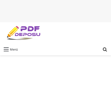
A
Menü
y
...