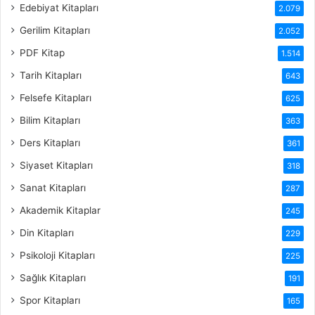
Edebiyat Kitapları
2.079
Gerilim Kitapları
2.052
PDF Kitap
1.514
Tarih Kitapları
643
Felsefe Kitapları
625
Bilim Kitapları
363
Ders Kitapları
361
Siyaset Kitapları
318
Sanat Kitapları
287
Akademik Kitaplar
245
Din Kitapları
229
Psikoloji Kitapları
225
Sağlık Kitapları
191
Spor Kitapları
165