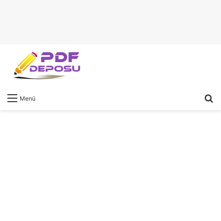
A
Menü
y
...