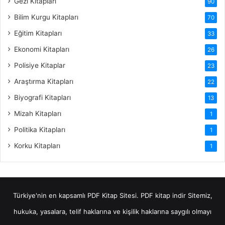
Gezi Kitapları
90
Bilim Kurgu Kitapları
70
Eğitim Kitapları
33
Ekonomi Kitapları
26
Polisiye Kitaplar
23
Araştırma Kitapları
22
Biyografi Kitapları
13
Mizah Kitapları
1
Politika Kitapları
1
Korku Kitapları
1
Türkiye'nin en kapsamlı PDF Kitap Sitesi.
PDF kitap indir
Sitemiz,
hukuka, yasalara, telif haklarına ve kişilik haklarına saygılı olmayı