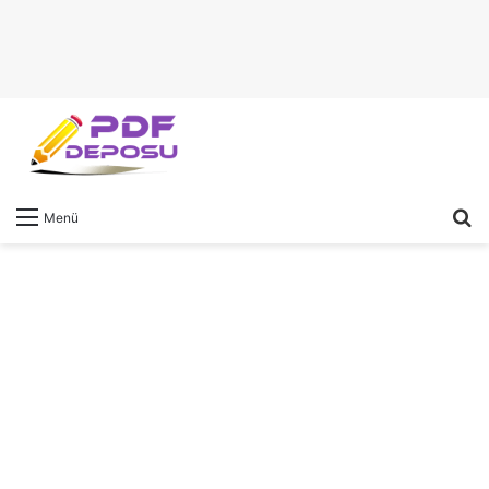
A
Menü
y
...