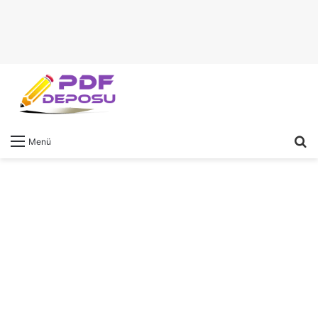
A
Menü
y
...