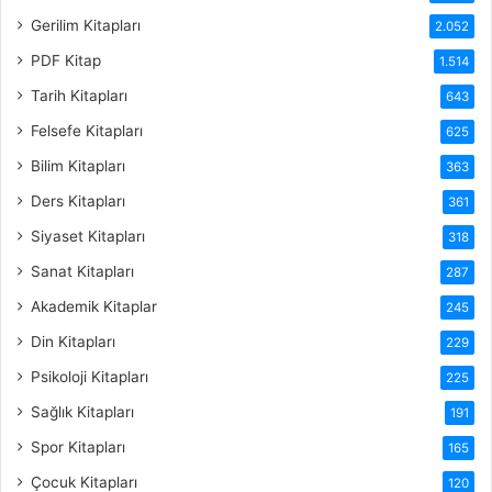
Gerilim Kitapları
2.052
PDF Kitap
1.514
Tarih Kitapları
643
Felsefe Kitapları
625
Bilim Kitapları
363
Ders Kitapları
361
Siyaset Kitapları
318
Sanat Kitapları
287
Akademik Kitaplar
245
Din Kitapları
229
Psikoloji Kitapları
225
Sağlık Kitapları
191
Spor Kitapları
165
Çocuk Kitapları
120