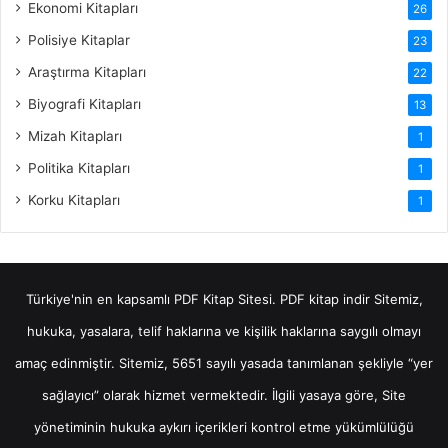
Ekonomi Kitapları
26
Polisiye Kitaplar
23
Araştırma Kitapları
22
Biyografi Kitapları
13
Mizah Kitapları
1
Politika Kitapları
1
Korku Kitapları
1
Türkiye'nin en kapsamlı PDF Kitap Sitesi.
PDF kitap indir
Sitemiz,
hukuka, yasalara, telif haklarına ve kişilik haklarına saygılı olmayı
amaç edinmiştir. Sitemiz, 5651 sayılı yasada tanımlanan şekliyle “yer
sağlayıcı” olarak hizmet vermektedir. İlgili yasaya göre, Site
yönetiminin hukuka aykırı içerikleri kontrol etme yükümlülüğü