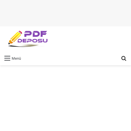
A
Menü
y
...