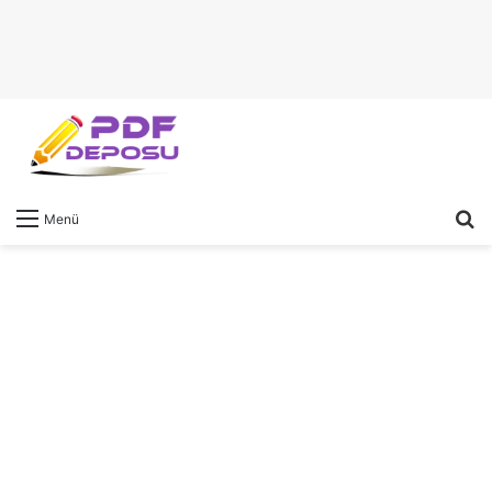
A
Menü
y
...