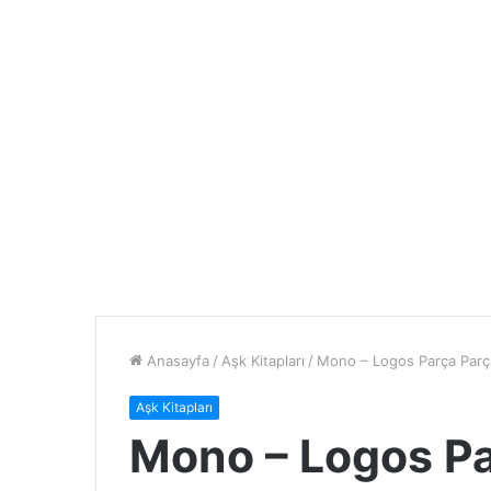
Anasayfa
/
Aşk Kitapları
/
Mono – Logos Parça Parç
Aşk Kitapları
Mono – Logos Pa