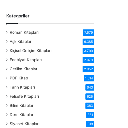
Kategoriler
Roman Kitapları
7.579
Aşk Kitapları
6.385
Kişisel Gelişim Kitapları
3.799
Edebiyat Kitapları
2.079
Gerilim Kitapları
2.052
PDF Kitap
1.514
Tarih Kitapları
643
Felsefe Kitapları
625
Bilim Kitapları
363
Ders Kitapları
361
Siyaset Kitapları
318