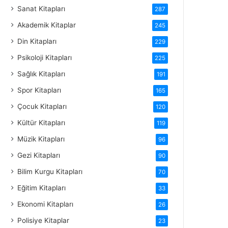
Sanat Kitapları
287
Akademik Kitaplar
245
Din Kitapları
229
Psikoloji Kitapları
225
Sağlık Kitapları
191
Spor Kitapları
165
Çocuk Kitapları
120
Kültür Kitapları
119
Müzik Kitapları
96
Gezi Kitapları
90
Bilim Kurgu Kitapları
70
Eğitim Kitapları
33
Ekonomi Kitapları
26
Polisiye Kitaplar
23