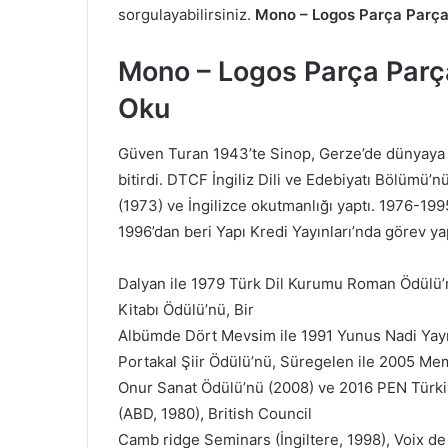
sorgulayabilirsiniz.
Mono – Logos Parça
Parça
Mono – Logos Parça
Parç
Oku
Güven Turan 1943’te Sinop, Gerze’de dünyaya g
bitirdi. DTCF İngiliz Dili ve Edebiyatı Bölümü’nü
(1973) ve İngilizce okutmanlığı yaptı. 1976-1995
1996’dan beri Yapı Kredi Yayınları’nda görev ya
Dalyan ile 1979 Türk Dil Kurumu Roman Ödülü’
Kitabı Ödülü’nü, Bir
Albümde Dört Mevsim ile 1991 Yunus Nadi Yayı
Portakal Şiir Ödülü’nü, Süregelen ile 2005 Me
Onur Sanat Ödülü’nü (2008) ve 2016 PEN Türkiy
(ABD, 1980), British Council
Camb ridge Seminars (İngiltere, 1998), Voix de