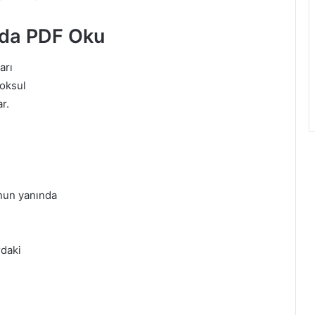
nda PDF Oku
arı
yoksul
ar.
unun yanında
rdaki