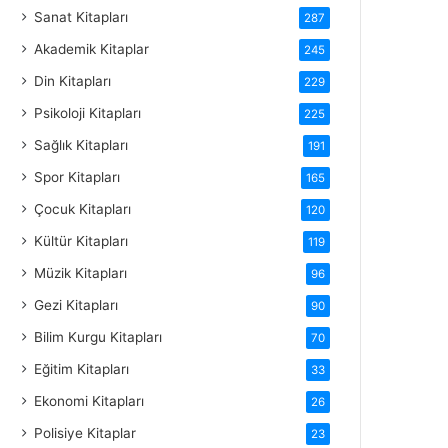
Sanat Kitapları
287
Akademik Kitaplar
245
Din Kitapları
229
Psikoloji Kitapları
225
Sağlık Kitapları
191
Spor Kitapları
165
Çocuk Kitapları
120
Kültür Kitapları
119
Müzik Kitapları
96
Gezi Kitapları
90
Bilim Kurgu Kitapları
70
Eğitim Kitapları
33
Ekonomi Kitapları
26
Polisiye Kitaplar
23