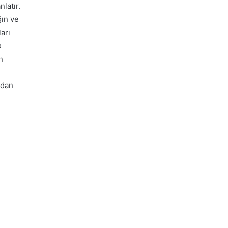
nlatır.
ğın ve
arı
e
n
ndan