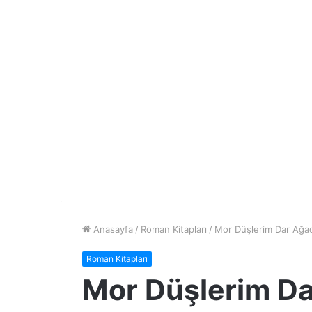
Anasayfa
/
Roman Kitapları
/
Mor Düşlerim Dar Ağa
Roman Kitapları
Mor Düşlerim D