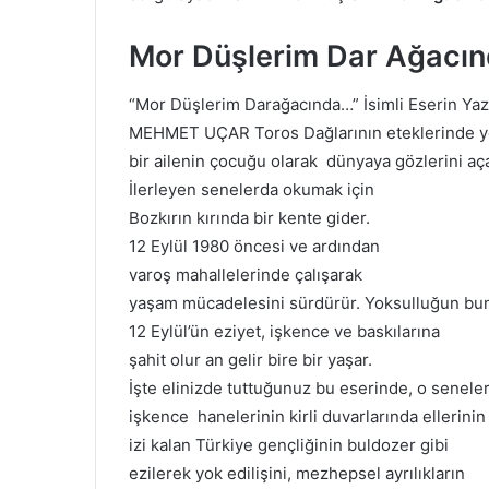
Mor Düşlerim Dar Ağacı
“Mor Düşlerim Darağacında…” İsimli Eserin Yaz
MEHMET UÇAR Toros Dağlarının eteklerinde 
bir ailenin çocuğu olarak dünyaya gözlerini aç
İlerleyen senelerda okumak için
Bozkırın kırında bir kente gider.
12 Eylül 1980 öncesi ve ardından
varoş mahallelerinde çalışarak
yaşam mücadelesini sürdürür. Yoksulluğun b
12 Eylül’ün eziyet, işkence ve baskılarına
şahit olur an gelir bire bir yaşar.
İşte elinizde tuttuğunuz bu eserinde, o senele
işkence hanelerinin kirli duvarlarında ellerinin
izi kalan Türkiye gençliğinin buldozer gibi
ezilerek yok edilişini, mezhepsel ayrılıkların