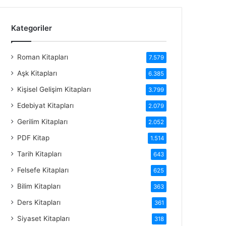
Kategoriler
Roman Kitapları
7.579
Aşk Kitapları
6.385
Kişisel Gelişim Kitapları
3.799
Edebiyat Kitapları
2.079
Gerilim Kitapları
2.052
PDF Kitap
1.514
Tarih Kitapları
643
Felsefe Kitapları
625
Bilim Kitapları
363
Ders Kitapları
361
Siyaset Kitapları
318