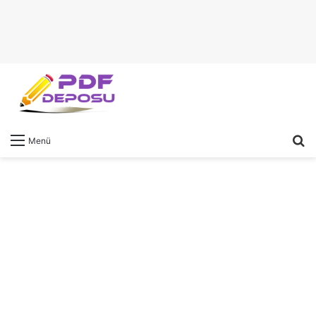
A
Menü
y
...