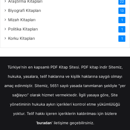
Araştırma Kitapları
22
Biyografi Kitapları
13
Mizah Kitapları
1
Politika Kitapları
1
Korku Kitapları
1
Türkiye'nin en kapsamlı PDF Kitap Sitesi.
PDF kitap indir
Sitemiz,
hukuka, yasalara, telif haklarına ve kişilik haklarına saygılı olmayı
amaç edinmiştir. Sitemiz, 5651 sayılı yasada tanımlanan şekliyle “yer
sağlayıcı” olarak hizmet vermektedir. İlgili yasaya göre, Site
yönetiminin hukuka aykırı içerikleri kontrol etme yükümlülüğü
yoktur. Telif hakkı içeren içeriklerin kaldırılması için bizlere
'
buradan
' iletişime geçebilirsiniz.