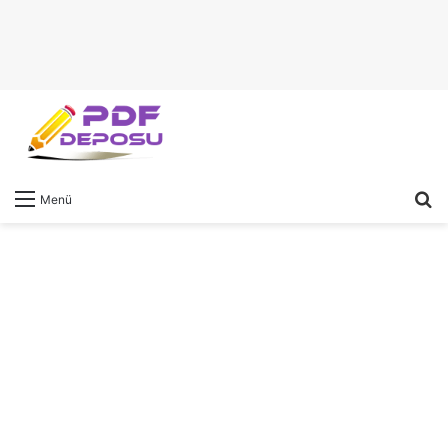
A
Menü
y
...