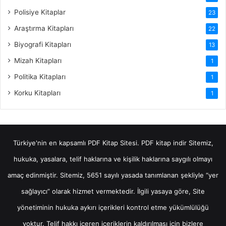
Polisiye Kitaplar
23
Araştırma Kitapları
22
Biyografi Kitapları
13
Mizah Kitapları
1
Politika Kitapları
1
Korku Kitapları
1
Türkiye'nin en kapsamlı PDF Kitap Sitesi.
PDF kitap indir
Sitemiz,
hukuka, yasalara, telif haklarına ve kişilik haklarına saygılı olmayı
amaç edinmiştir. Sitemiz, 5651 sayılı yasada tanımlanan şekliyle “yer
sağlayıcı” olarak hizmet vermektedir. İlgili yasaya göre, Site
yönetiminin hukuka aykırı içerikleri kontrol etme yükümlülüğü
yoktur. Telif hakkı içeren içeriklerin kaldırılması için bizlere