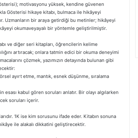
Gösterisi); motivasyonu yüksek, kendine güvenen
kla Gösterisi hikaye kitabı, bulmaca ile hikâyeyi
tır. Uzmanların bir araya getirdiği bu metinler; hikâyeyi
yeyi okumaveyayalı bir yöntemle geliştirilmiştir.
bı ve diğer seri kitapları, öğrencilerin kelime
ılığını artıracak; onlara tatmin edici bir okuma deneyimi
ulmacalarını çözmek, yazımızın detayında bulunan gibi
cektir:
i, görsel ayırt etme, mantık, esnek düşünme, sıralama
esası kabul gören soruları anlatır. Bir olayı algılarken
cek soruları içerir.
arıdır. 1K ise kim sorusunu ifade eder. Kitabın sonuna
e ile alakalı dikkatini geliştirecektir.