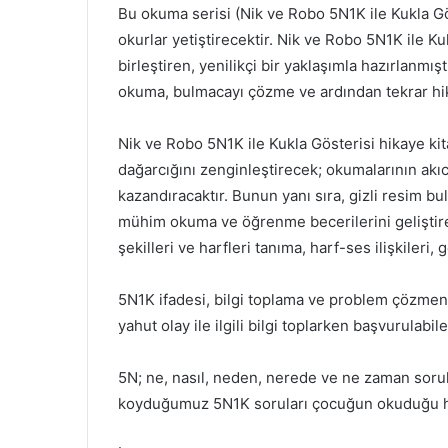
Bu okuma serisi (Nik ve Robo 5N1K ile Kukla 
okurlar yetiştirecektir. Nik ve Robo 5N1K ile Ku
birleştiren, yenilikçi bir yaklaşımla hazırlanmış
okuma, bulmacayı çözme ve ardından tekrar hikâ
Nik ve Robo 5N1K ile Kukla Gösterisi hikaye kita
dağarcığını zenginleştirecek; okumalarının akıc
kazandıracaktır. Bunun yanı sıra, gizli resim b
mühim okuma ve öğrenme becerilerini geliştire
şekilleri ve harfleri tanıma, harf-ses ilişkiler
5N1K ifadesi, bilgi toplama ve problem çözmenin 
yahut olay ile ilgili bilgi toplarken başvurulabile
5N; ne, nasıl, neden, nerede ve ne zaman sorul
koyduğumuz 5N1K soruları çocuğun okuduğu hikây