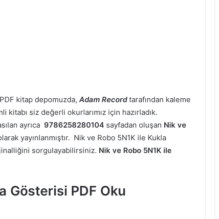
, PDF kitap depomuzda,
Adam Record
tarafından kaleme
i kitabı siz değerli okurlarımız için hazırladık.
asılan ayrıca
9786258280104
sayfadan oluşan
Nik ve
arak yayınlanmıştır. Nik ve Robo 5N1K ile Kukla
nalliğini sorgulayabilirsiniz.
Nik ve Robo 5N1K ile
la Gösterisi PDF Oku