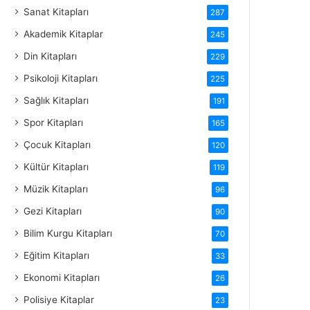
Sanat Kitapları
287
Akademik Kitaplar
245
Din Kitapları
229
Psikoloji Kitapları
225
Sağlık Kitapları
191
Spor Kitapları
165
Çocuk Kitapları
120
Kültür Kitapları
119
Müzik Kitapları
96
Gezi Kitapları
90
Bilim Kurgu Kitapları
70
Eğitim Kitapları
33
Ekonomi Kitapları
26
Polisiye Kitaplar
23