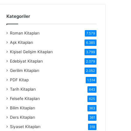
Kategoriler
Roman Kitapları
7.579
Aşk Kitapları
6.385
Kişisel Gelişim Kitapları
3.799
Edebiyat Kitapları
2.079
Gerilim Kitapları
2.052
PDF Kitap
1.514
Tarih Kitapları
643
Felsefe Kitapları
625
Bilim Kitapları
363
Ders Kitapları
361
Siyaset Kitapları
318