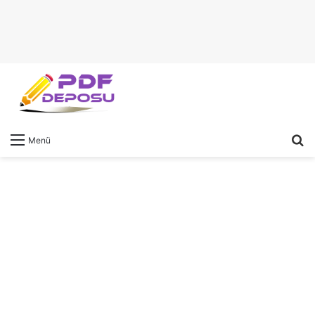
A
Menü
y
...