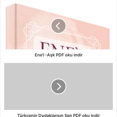
Ene'l -Aşk PDF oku indir
Türkçenin Dudaklarısın Sen PDF oku indir