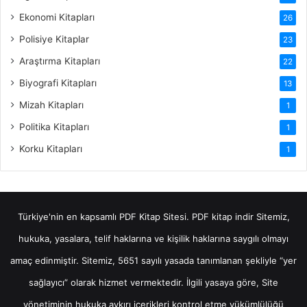
Ekonomi Kitapları
26
Polisiye Kitaplar
23
Araştırma Kitapları
22
Biyografi Kitapları
13
Mizah Kitapları
1
Politika Kitapları
1
Korku Kitapları
1
Türkiye'nin en kapsamlı PDF Kitap Sitesi.
PDF kitap indir
Sitemiz,
hukuka, yasalara, telif haklarına ve kişilik haklarına saygılı olmayı
amaç edinmiştir. Sitemiz, 5651 sayılı yasada tanımlanan şekliyle “yer
sağlayıcı” olarak hizmet vermektedir. İlgili yasaya göre, Site
yönetiminin hukuka aykırı içerikleri kontrol etme yükümlülüğü