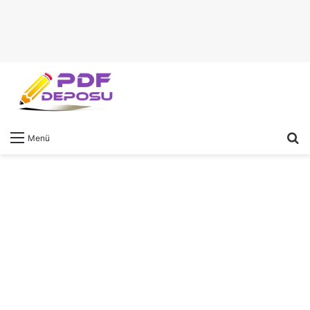
A
Menü
y
...