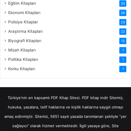
Eğitim Kitapları
33
Ekonomi Kitapları
26
Polisiye Kitaplar
23
Araştırma Kitapları
22
Biyografi Kitapları
13
Mizah Kitapları
1
Politika Kitapları
1
Korku Kitapları
1
Türkiye'nin en kapsamlı PDF Kitap Sitesi.
PDF kitap indir
Sitemiz,
hukuka, yasalara, telif haklarına ve kişilik haklarına saygılı olmayı
amaç edinmiştir. Sitemiz, 5651 sayılı yasada tanımlanan şekliyle “yer
sağlayıcı” olarak hizmet vermektedir. İlgili yasaya göre, Site