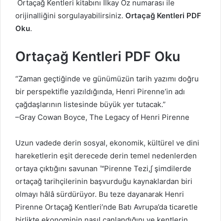
Ortaçağ Kentleri kitabını İlkay Öz numarası ile
orijinalliğini sorgulayabilirsiniz.
Ortaçağ Kentleri PDF
Oku
.
Ortaçağ Kentleri PDF Oku
“Zaman geçtiğinde ve günümüzün tarih yazımı doğru
bir perspektifle yazıldığında, Henri Pirenne’in adı
çağdaşlarının listesinde büyük yer tutacak.”
–Gray Cowan Boyce, The Legacy of Henri Pirenne
Uzun vadede derin sosyal, ekonomik, kültürel ve dini
hareketlerin eşit derecede derin temel nedenlerden
ortaya çıktığını savunan ™Pirenne Tezi,∫ şimdilerde
ortaçağ tarihçilerinin başvurduğu kaynaklardan biri
olmayı hâlâ sürdürüyor. Bu teze dayanarak Henri
Pirenne Ortaçağ Kentleri’nde Batı Avrupa’da ticaretle
birlikte ekonominin nasıl canlandığını ve kentlerin