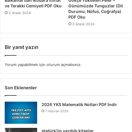
Balkanlar’dan İktidara İttihat
Gökçe Yükselen Peler –
ve Terakki Cemiyeti PDF Oku
Günümüzde Tunguzlar (Dil
Durumu, Nüfus, Coğrafya)
3 Aralık 2024
PDF Oku
3 Aralık 2024
Bir yanıt yazın
Yorum yapabilmek için
oturum açmalısınız
.
Son Eklenenler
2026 YKS Matematik Notları PDF İndir
7 Haziran 2026
atatürk’ün yazdığı kitaplar