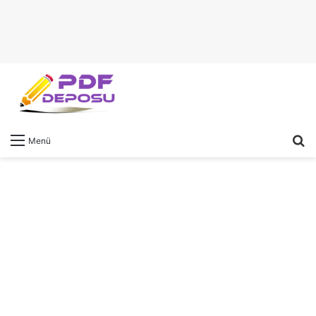
A
Menü
y
...