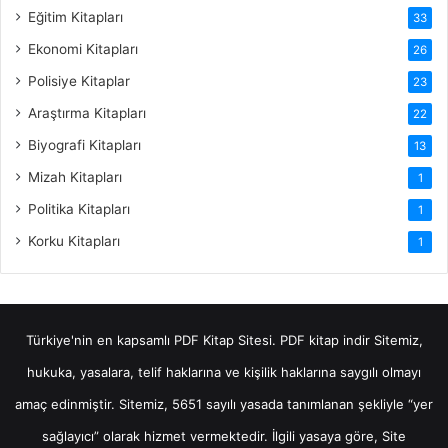
Eğitim Kitapları
33
Ekonomi Kitapları
26
Polisiye Kitaplar
23
Araştırma Kitapları
22
Biyografi Kitapları
13
Mizah Kitapları
1
Politika Kitapları
1
Korku Kitapları
1
Türkiye'nin en kapsamlı PDF Kitap Sitesi.
PDF kitap indir
Sitemiz,
hukuka, yasalara, telif haklarına ve kişilik haklarına saygılı olmayı
amaç edinmiştir. Sitemiz, 5651 sayılı yasada tanımlanan şekliyle “yer
sağlayıcı” olarak hizmet vermektedir. İlgili yasaya göre, Site