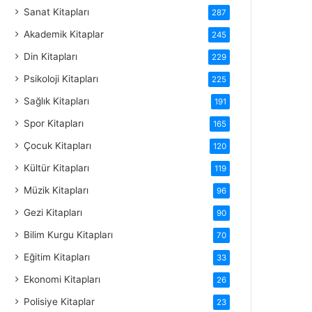
Sanat Kitapları
287
Akademik Kitaplar
245
Din Kitapları
229
Psikoloji Kitapları
225
Sağlık Kitapları
191
Spor Kitapları
165
Çocuk Kitapları
120
Kültür Kitapları
119
Müzik Kitapları
96
Gezi Kitapları
90
Bilim Kurgu Kitapları
70
Eğitim Kitapları
33
Ekonomi Kitapları
26
Polisiye Kitaplar
23