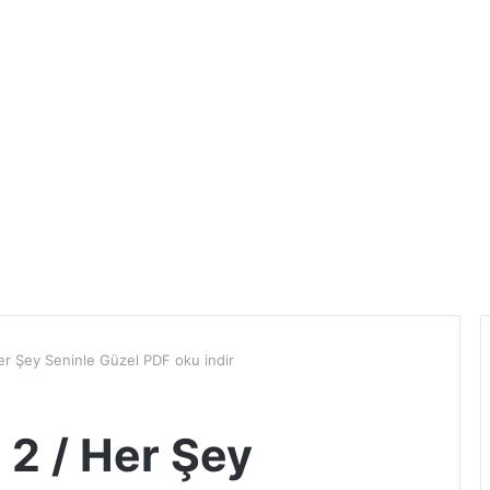
Her Şey Seninle Güzel PDF oku indir
 2 / Her Şey