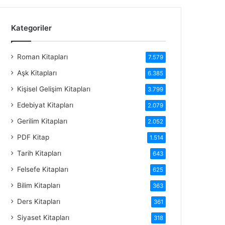
Kategoriler
Roman Kitapları
7.579
Aşk Kitapları
6.385
Kişisel Gelişim Kitapları
3.799
Edebiyat Kitapları
2.079
Gerilim Kitapları
2.052
PDF Kitap
1.514
Tarih Kitapları
643
Felsefe Kitapları
625
Bilim Kitapları
363
Ders Kitapları
361
Siyaset Kitapları
318