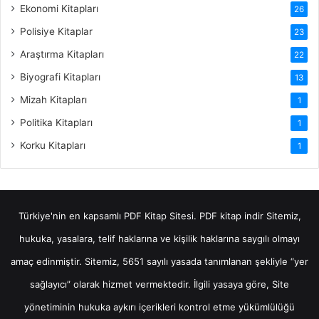
Ekonomi Kitapları
26
Polisiye Kitaplar
23
Araştırma Kitapları
22
Biyografi Kitapları
13
Mizah Kitapları
1
Politika Kitapları
1
Korku Kitapları
1
Türkiye'nin en kapsamlı PDF Kitap Sitesi.
PDF kitap indir
Sitemiz,
hukuka, yasalara, telif haklarına ve kişilik haklarına saygılı olmayı
amaç edinmiştir. Sitemiz, 5651 sayılı yasada tanımlanan şekliyle “yer
sağlayıcı” olarak hizmet vermektedir. İlgili yasaya göre, Site
yönetiminin hukuka aykırı içerikleri kontrol etme yükümlülüğü