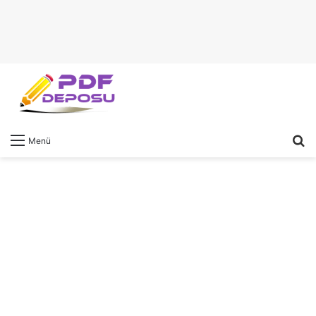
A
Menü
y
...