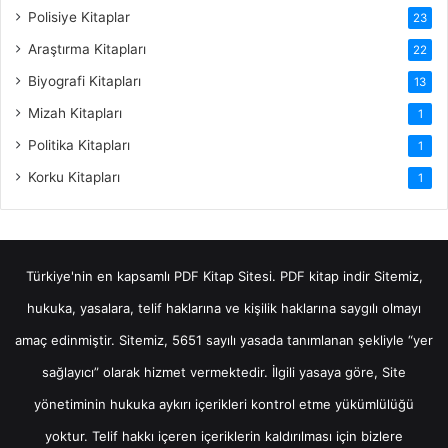
Polisiye Kitaplar
23
Araştırma Kitapları
22
Biyografi Kitapları
13
Mizah Kitapları
1
Politika Kitapları
1
Korku Kitapları
1
Türkiye'nin en kapsamlı PDF Kitap Sitesi.
PDF kitap indir
Sitemiz,
hukuka, yasalara, telif haklarına ve kişilik haklarına saygılı olmayı
amaç edinmiştir. Sitemiz, 5651 sayılı yasada tanımlanan şekliyle “yer
sağlayıcı” olarak hizmet vermektedir. İlgili yasaya göre, Site
yönetiminin hukuka aykırı içerikleri kontrol etme yükümlülüğü
yoktur. Telif hakkı içeren içeriklerin kaldırılması için bizlere