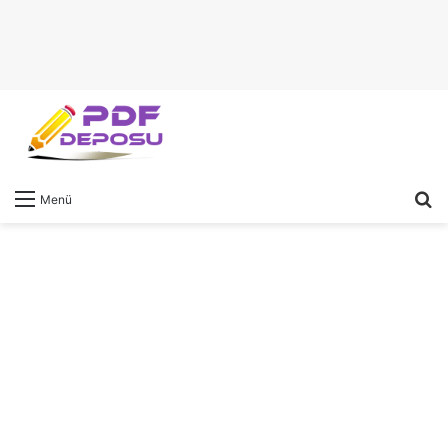
A
Menü
y
...