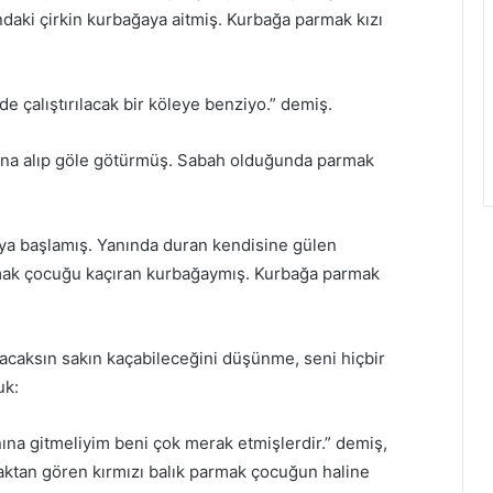
ndaki çirkin kurbağaya aitmiş. Kurbağa parmak kızı
 çalıştırılacak bir köleye benziyo.” demiş.
rtına alıp göle götürmüş. Sabah olduğunda parmak
a başlamış. Yanında duran kendisine gülen
mak çocuğu kaçıran kurbağaymış. Kurbağa parmak
caksın sakın kaçabileceğini düşünme, seni hiçbir
uk:
ına gitmeliyim beni çok merak etmişlerdir.” demiş,
zaktan gören kırmızı balık parmak çocuğun haline