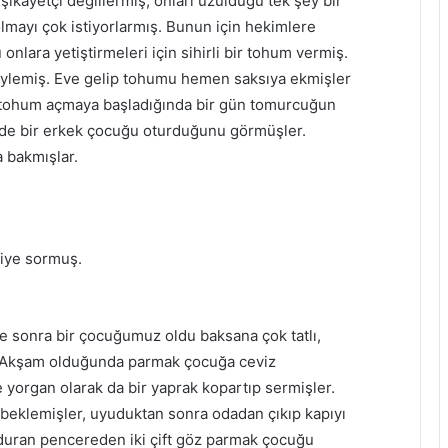
şikayetçi değillermiş, onları üzüldüğü tek şey bir
lmayı çok istiyorlarmış. Bunun için hekimlere
 onlara yetiştirmeleri için sihirli bir tohum vermiş.
ylemiş. Eve gelip tohumu hemen saksıya ekmişler
 tohum açmaya başladığında bir gün tomurcuğun
nde bir erkek çocuğu oturduğunu görmüşler.
a bakmışlar.
diye sormuş.
e sonra bir çocuğumuz oldu baksana çok tatlı,
. Akşam olduğunda parmak çocuğa ceviz
 yorgan olarak da bir yaprak kopartıp sermişler.
beklemişler, uyuduktan sonra odadan çıkıp kapıyı
duran pencereden iki çift göz parmak çocuğu