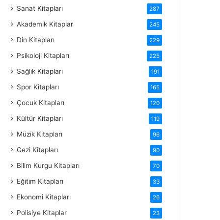
Sanat Kitapları
287
Akademik Kitaplar
245
Din Kitapları
229
Psikoloji Kitapları
225
Sağlık Kitapları
191
Spor Kitapları
165
Çocuk Kitapları
120
Kültür Kitapları
119
Müzik Kitapları
96
Gezi Kitapları
90
Bilim Kurgu Kitapları
70
Eğitim Kitapları
33
Ekonomi Kitapları
26
Polisiye Kitaplar
23