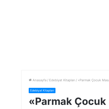
Anasayfa
/
Edebiyat Kitapları
/
«Parmak Çocuk Masa
Edebiyat Kitapları
«Parmak Çocuk 