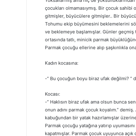
Yoksallarmış ama hiç de yoksulluklarından 
çocukları olmamasıymış. Bir çocuk sahibi o
gitmişler, büyücülere gitmişler.. Bir büyücü
Tohumu ekip büyümesini beklemelerini sö
ve beklemeye başlamışlar. Günler geçmiş
ortasında tatlı, minicik parmak büyüklüğü
Parmak çocuğu ellerine alıp şaşkınlıkla on
Kadın kocasına:
-” Bu çocuğun boyu biraz ufak değilmi? ” 
Kocası:
-” Haklısın biraz ufak ama olsun bunca sen
onun adını parmak çocuk koyalım.” demiş
kabuğundan bir yatak hazırlamışlar üzerine
Parmak çocuğu yatağına yatırıp uyumasını 
kapatmışlar. Parmak çocuk uyuyunca açık 