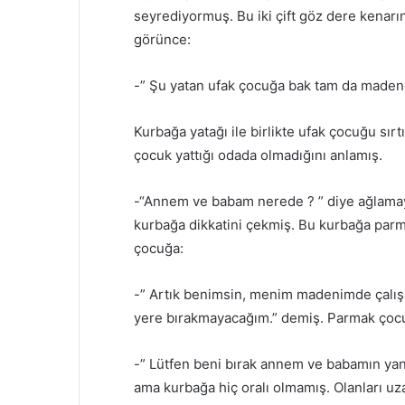
seyrediyormuş. Bu iki çift göz dere kenarı
görünce:
-” Şu yatan ufak çocuğa bak tam da madende
Kurbağa yatağı ile birlikte ufak çocuğu sı
çocuk yattığı odada olmadığını anlamış.
-“Annem ve babam nerede ? ” diye ağlamay
kurbağa dikkatini çekmiş. Bu kurbağa par
çocuğa:
-” Artık benimsin, menim madenimde çalışa
yere bırakmayacağım.” demiş. Parmak çoc
-” Lütfen beni bırak annem ve babamın yan
ama kurbağa hiç oralı olmamış. Olanları u