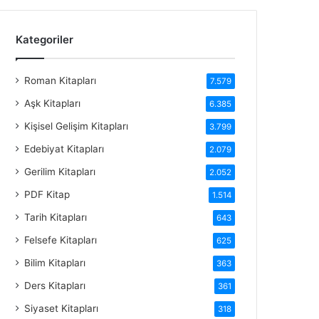
Kategoriler
Roman Kitapları
7.579
Aşk Kitapları
6.385
Kişisel Gelişim Kitapları
3.799
Edebiyat Kitapları
2.079
Gerilim Kitapları
2.052
PDF Kitap
1.514
Tarih Kitapları
643
Felsefe Kitapları
625
Bilim Kitapları
363
Ders Kitapları
361
Siyaset Kitapları
318