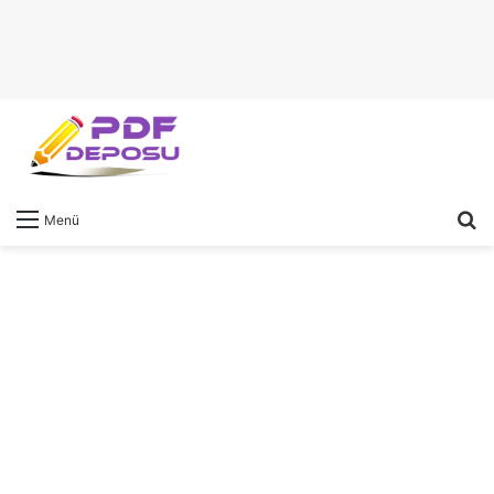
A
Menü
y
...