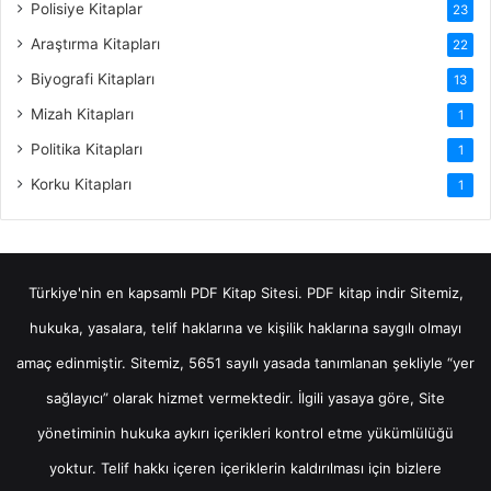
Polisiye Kitaplar
23
Araştırma Kitapları
22
Biyografi Kitapları
13
Mizah Kitapları
1
Politika Kitapları
1
Korku Kitapları
1
Türkiye'nin en kapsamlı PDF Kitap Sitesi.
PDF kitap indir
Sitemiz,
hukuka, yasalara, telif haklarına ve kişilik haklarına saygılı olmayı
amaç edinmiştir. Sitemiz, 5651 sayılı yasada tanımlanan şekliyle “yer
sağlayıcı” olarak hizmet vermektedir. İlgili yasaya göre, Site
yönetiminin hukuka aykırı içerikleri kontrol etme yükümlülüğü
yoktur. Telif hakkı içeren içeriklerin kaldırılması için bizlere