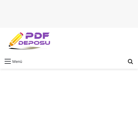
A
Menü
y
...