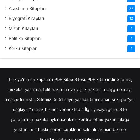
Araştırma Kitapları
22
Biyografi Kitapları
13
Mizah Kitapları
1
Politika Kitapları
1
Korku Kitapları
1
Türkiye'nin en kapsamlı PDF Kitap Sitesi.
PDF kitap indir
Sitemiz,
hukuka, yasalara, telif haklarına ve kişilik haklarına saygılı olmayı
amaç edinmiştir. Sitemiz, 5651 sayılı yasada tanımlanan şekliyle “yer
sağlayıcı” olarak hizmet vermektedir. İlgili yasaya göre, Site
yönetiminin hukuka aykırı içerikleri kontrol etme yükümlülüğü
yoktur. Telif hakkı içeren içeriklerin kaldırılması için bizlere
'
buradan
' iletişime geçebilirsiniz.