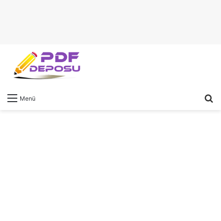
A
Menü
y
...