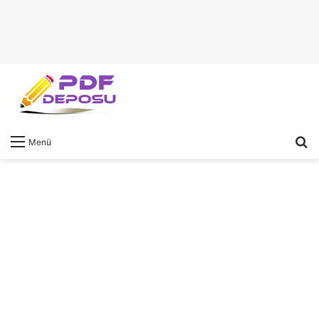
A
Menü
y
...