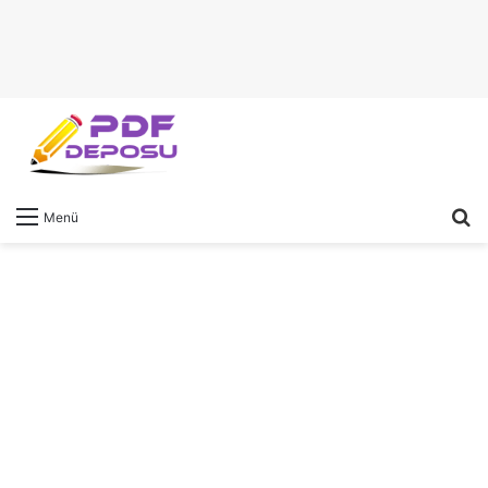
A
Menü
y
...