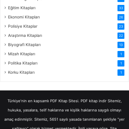
Eğitim Kitapları
33
Ekonomi Kitapları
26
Polisiye Kitaplar
23
Araştırma Kitapları
22
Biyografi Kitapları
13
Mizah Kitapları
1
Politika Kitapları
1
Korku Kitapları
1
Türkiye'nin en kapsamlı PDF Kitap Sitesi.
PDF kitap indir
Sitemiz,
hukuka, yasalara, telif haklarına ve kişilik haklarına saygılı olmayı
amaç edinmiştir. Sitemiz, 5651 sayılı yasada tanımlanan şekliyle “yer
sağlayıcı” olarak hizmet vermektedir. İlgili yasaya göre, Site