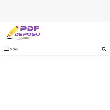
A
Menü
y
...