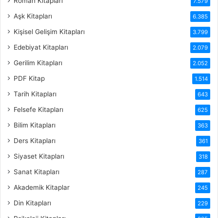
Roman Kitapları
7.579
Aşk Kitapları
6.385
Kişisel Gelişim Kitapları
3.799
Edebiyat Kitapları
2.079
Gerilim Kitapları
2.052
PDF Kitap
1.514
Tarih Kitapları
643
Felsefe Kitapları
625
Bilim Kitapları
363
Ders Kitapları
361
Siyaset Kitapları
318
Sanat Kitapları
287
Akademik Kitaplar
245
Din Kitapları
229