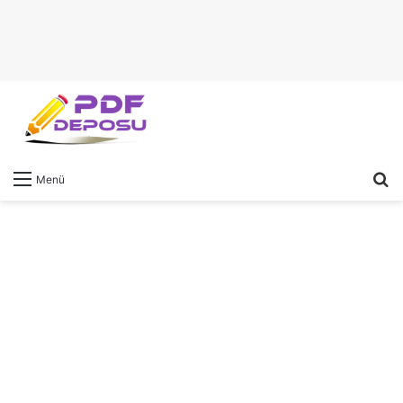
A
Menü
y
...