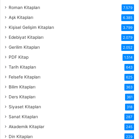
Roman Kitapları
7.579
Aşk Kitapları
6.385
Kişisel Gelişim Kitapları
3.799
Edebiyat Kitapları
2.079
Gerilim Kitapları
2.052
PDF Kitap
1.514
Tarih Kitapları
643
Felsefe Kitapları
625
Bilim Kitapları
363
Ders Kitapları
361
Siyaset Kitapları
318
Sanat Kitapları
287
Akademik Kitaplar
245
Din Kitapları
229