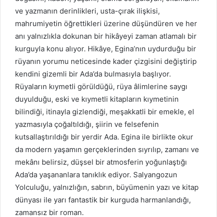
ve yazmanın derinlikleri, usta-çırak ilişkisi,
mahrumiyetin öğrettikleri üzerine düşündüren ve her
anı yalnızlıkla dokunan bir hikâyeyi zaman atlamalı bir
kurguyla konu alıyor. Hikâye, Egina’nın uydurduğu bir
rüyanın yorumu neticesinde kader çizgisini değiştirip
kendini gizemli bir Ada’da bulmasıyla başlıyor.
Rüyaların kıymetli görüldüğü, rüya âlimlerine saygı
duyulduğu, eski ve kıymetli kitapların kıymetinin
bilindiği, itinayla gizlendiği, meşakkatli bir emekle, el
yazmasıyla çoğaltıldığı, şiirin ve felsefenin
kutsallaştırıldığı bir yerdir Ada. Egina ile birlikte okur
da modern yaşamın gerçeklerinden sıyrılıp, zamanı ve
mekânı belirsiz, düşsel bir atmosferin yoğunlaştığı
Ada’da yaşananlara tanıklık ediyor. Salyangozun
Yolculuğu, yalnızlığın, sabrın, büyümenin yazı ve kitap
dünyası ile yarı fantastik bir kurguda harmanlandığı,
zamansız bir roman.