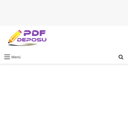
A
Menü
y
...