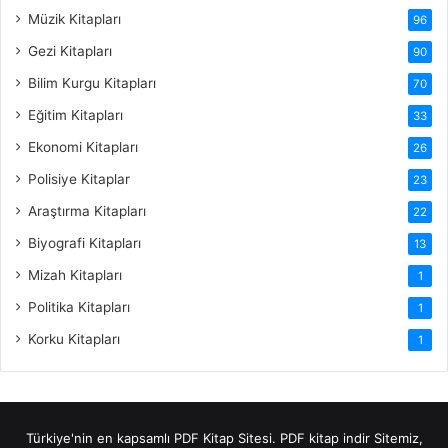
Müzik Kitapları
96
Gezi Kitapları
90
Bilim Kurgu Kitapları
70
Eğitim Kitapları
33
Ekonomi Kitapları
26
Polisiye Kitaplar
23
Araştırma Kitapları
22
Biyografi Kitapları
13
Mizah Kitapları
1
Politika Kitapları
1
Korku Kitapları
1
Türkiye'nin en kapsamlı PDF Kitap Sitesi.
PDF kitap indir
Sitemiz,