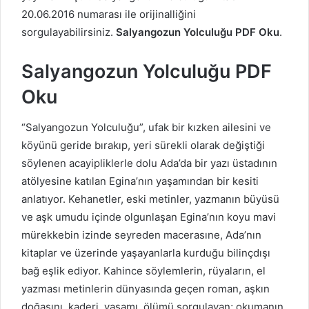
20.06.2016 numarası ile orijinalliğini
sorgulayabilirsiniz.
Salyangozun Yolculuğu PDF Oku
.
Salyangozun Yolculuğu PDF
Oku
“Salyangozun Yolculuğu”, ufak bir kızken ailesini ve
köyünü geride bırakıp, yeri sürekli olarak değiştiği
söylenen acayipliklerle dolu Ada’da bir yazı üstadının
atölyesine katılan Egina’nın yaşamından bir kesiti
anlatıyor. Kehanetler, eski metinler, yazmanın büyüsü
ve aşk umudu içinde olgunlaşan Egina’nın koyu mavi
mürekkebin izinde seyreden macerasıne, Ada’nın
kitaplar ve üzerinde yaşayanlarla kurduğu bilinçdışı
bağ eşlik ediyor. Kahince söylemlerin, rüyaların, el
yazması metinlerin dünyasında geçen roman, aşkın
doğasını, kaderi, yaşamı, ölümü sorgulayan; okumanın