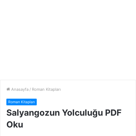
Anasayfa
/
Roman Kitapları
Roman Kitapları
Salyangozun Yolculuğu PDF
Oku