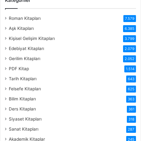
Kategoriler
Roman Kitapları
7.579
Aşk Kitapları
6.385
Kişisel Gelişim Kitapları
3.799
Edebiyat Kitapları
2.079
Gerilim Kitapları
2.052
PDF Kitap
1.514
Tarih Kitapları
643
Felsefe Kitapları
625
Bilim Kitapları
363
Ders Kitapları
361
Siyaset Kitapları
318
Sanat Kitapları
287
Akademik Kitaplar
245