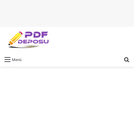
A
Menü
y
...