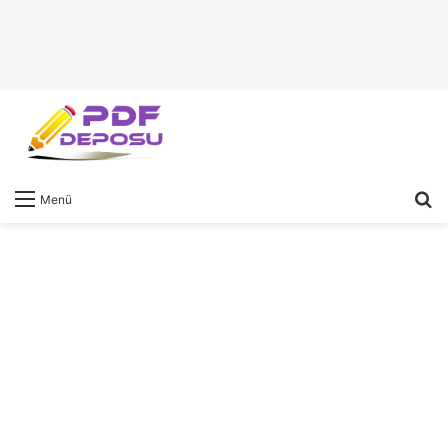
A
Menü
y
...