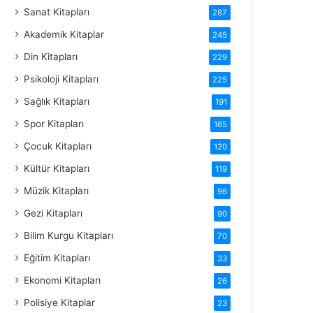
Sanat Kitapları
287
Akademik Kitaplar
245
Din Kitapları
229
Psikoloji Kitapları
225
Sağlık Kitapları
191
Spor Kitapları
165
Çocuk Kitapları
120
Kültür Kitapları
119
Müzik Kitapları
96
Gezi Kitapları
90
Bilim Kurgu Kitapları
70
Eğitim Kitapları
33
Ekonomi Kitapları
26
Polisiye Kitaplar
23