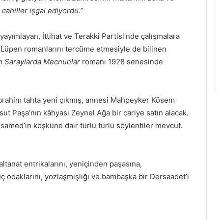
 cahiller işgal ediyordu.”
yayımlayan, İttihat ve Terakki Partisi’nde çalışmalara
n Lüpen romanlarını tercüme etmesiyle de bilinen
in
Saraylarda Mecnunlar
romanı 1928 senesinde
 İbrahim tahta yeni çıkmış, annesi Mahpeyker Kösem
sut Paşa’nın kâhyası Zeynel Ağa bir cariye satın alacak.
ssamed’in köşküne dair türlü türlü söylentiler mevcut.
altanat entrikalarını, yeniçinden paşasına,
ç odaklarını, yozlaşmışlığı ve bambaşka bir Dersaadet’i