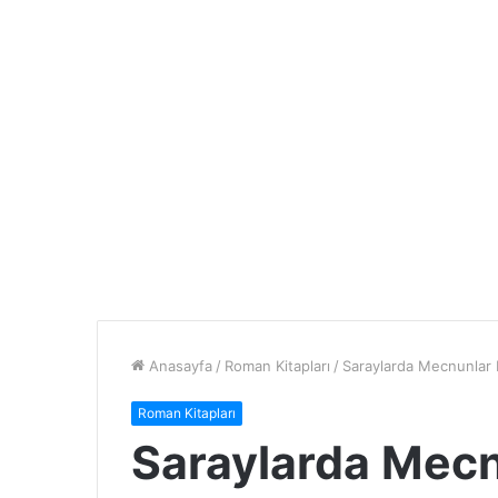
Anasayfa
/
Roman Kitapları
/
Saraylarda Mecnunlar 
Roman Kitapları
Saraylarda Mecn