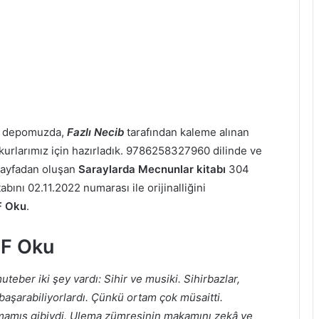
ap depomuzda,
Fazlı Necib
tarafından kaleme alınan
okurlarımız için hazırladık. 9786258327960 dilinde ve
ayfadan oluşan
Saraylarda Mecnunlar kitabı
304
bını 02.11.2022 numarası ile orijinalliğini
F Oku
.
DF Oku
teber iki şey vardı: Sihir ve musiki. Sihirbazlar,
 başarabiliyorlardı. Çünkü ortam çok müsaitti.
lmamış gibiydi. Ulema zümresinin makamını zekâ ve