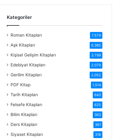
Kategoriler
Roman Kitapları
7.579
Aşk Kitapları
6.385
Kişisel Gelişim Kitapları
3.799
Edebiyat Kitapları
2.079
Gerilim Kitapları
2.052
PDF Kitap
1.514
Tarih Kitapları
643
Felsefe Kitapları
625
Bilim Kitapları
363
Ders Kitapları
361
Siyaset Kitapları
318