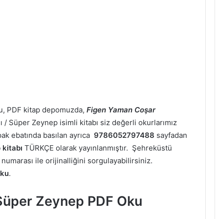
u, PDF kitap depomuzda,
Figen Yaman Coşar
/ Süper Zeynep isimli kitabı siz değerli okurlarımız
apak ebatında basılan ayrıca
9786052797488
sayfadan
kitabı
TÜRKÇE olarak yayınlanmıştır. Şehreküstü
marası ile orijinalliğini sorgulayabilirsiniz.
Oku
.
 Süper Zeynep PDF Oku