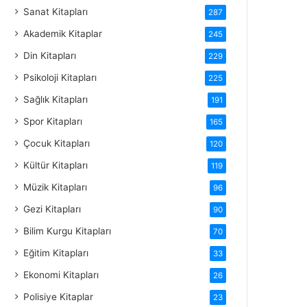
Sanat Kitapları
287
Akademik Kitaplar
245
Din Kitapları
229
Psikoloji Kitapları
225
Sağlık Kitapları
191
Spor Kitapları
165
Çocuk Kitapları
120
Kültür Kitapları
119
Müzik Kitapları
96
Gezi Kitapları
90
Bilim Kurgu Kitapları
70
Eğitim Kitapları
33
Ekonomi Kitapları
26
Polisiye Kitaplar
23