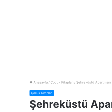
Anasayfa
/
Çocuk Kitapları
/
Şehreküstü Apartmanı
Çocuk Kitapları
Şehreküstü Apar