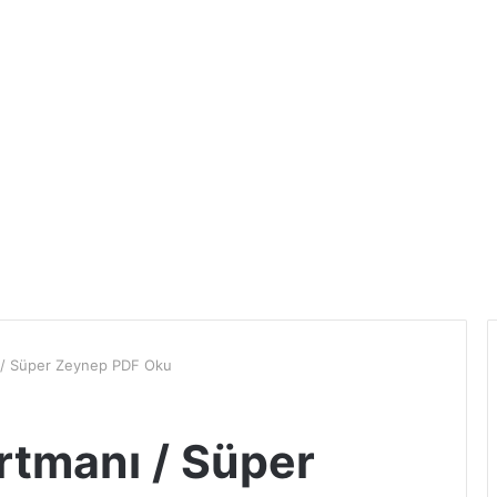
 / Süper Zeynep PDF Oku
tmanı / Süper