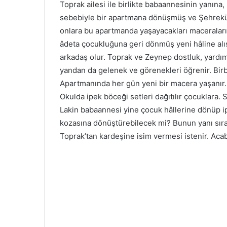
Toprak ailesi ile birlikte babaannesinin yanına
sebebiyle bir apartmana dönüşmüş ve Şehreküst
onlara bu apartmanda yaşayacakları maceraların
âdeta çocukluğuna geri dönmüş yeni hâline alış
arkadaş olur. Toprak ve Zeynep dostluk, yard
yandan da gelenek ve görenekleri öğrenir. Birbi
Apartmanında her gün yeni bir macera yaşanır.
Okulda ipek böceği setleri dağıtılır çocuklara. S
Lakin babaannesi yine çocuk hâllerine dönüp ipe
kozasına dönüştürebilecek mi? Bunun yanı sıra T
Toprak’tan kardeşine isim vermesi istenir. Aca