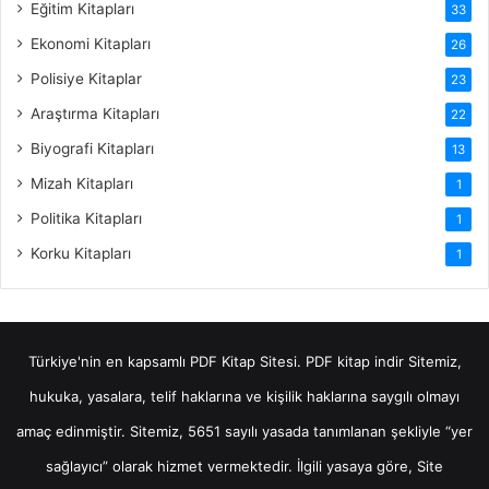
Eğitim Kitapları
33
Ekonomi Kitapları
26
Polisiye Kitaplar
23
Araştırma Kitapları
22
Biyografi Kitapları
13
Mizah Kitapları
1
Politika Kitapları
1
Korku Kitapları
1
Türkiye'nin en kapsamlı PDF Kitap Sitesi.
PDF kitap indir
Sitemiz,
hukuka, yasalara, telif haklarına ve kişilik haklarına saygılı olmayı
amaç edinmiştir. Sitemiz, 5651 sayılı yasada tanımlanan şekliyle “yer
sağlayıcı” olarak hizmet vermektedir. İlgili yasaya göre, Site