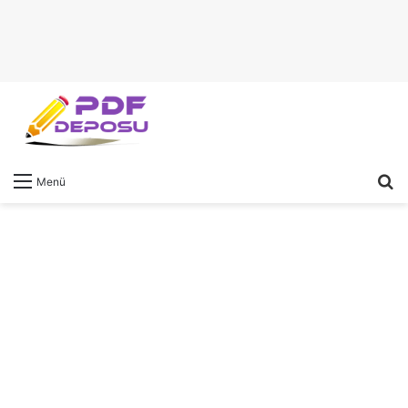
A
Menü
y
...