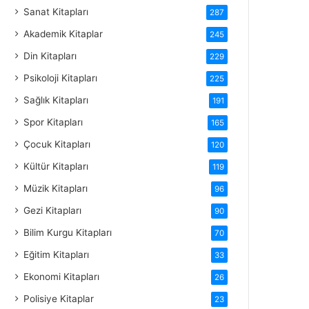
Sanat Kitapları
287
Akademik Kitaplar
245
Din Kitapları
229
Psikoloji Kitapları
225
Sağlık Kitapları
191
Spor Kitapları
165
Çocuk Kitapları
120
Kültür Kitapları
119
Müzik Kitapları
96
Gezi Kitapları
90
Bilim Kurgu Kitapları
70
Eğitim Kitapları
33
Ekonomi Kitapları
26
Polisiye Kitaplar
23