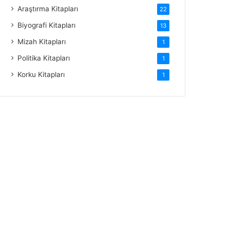
Araştırma Kitapları
22
Biyografi Kitapları
13
Mizah Kitapları
1
Politika Kitapları
1
Korku Kitapları
1