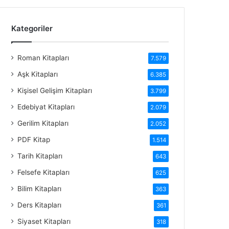
Kategoriler
Roman Kitapları
7.579
Aşk Kitapları
6.385
Kişisel Gelişim Kitapları
3.799
Edebiyat Kitapları
2.079
Gerilim Kitapları
2.052
PDF Kitap
1.514
Tarih Kitapları
643
Felsefe Kitapları
625
Bilim Kitapları
363
Ders Kitapları
361
Siyaset Kitapları
318