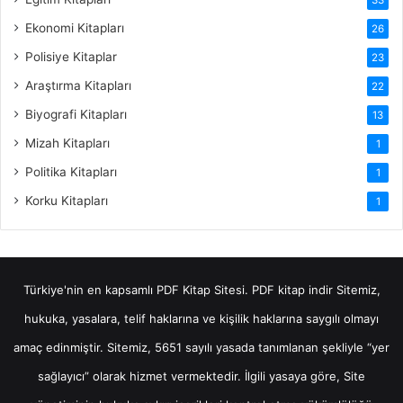
Ekonomi Kitapları
26
Polisiye Kitaplar
23
Araştırma Kitapları
22
Biyografi Kitapları
13
Mizah Kitapları
1
Politika Kitapları
1
Korku Kitapları
1
Türkiye'nin en kapsamlı PDF Kitap Sitesi.
PDF kitap indir
Sitemiz,
hukuka, yasalara, telif haklarına ve kişilik haklarına saygılı olmayı
amaç edinmiştir. Sitemiz, 5651 sayılı yasada tanımlanan şekliyle “yer
sağlayıcı” olarak hizmet vermektedir. İlgili yasaya göre, Site