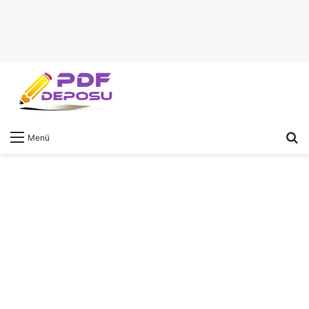
A
Menü
y
...