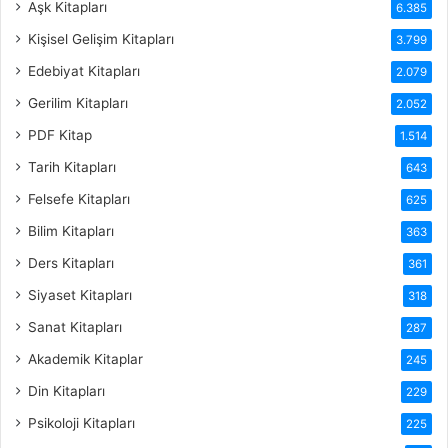
Aşk Kitapları
6.385
Kişisel Gelişim Kitapları
3.799
Edebiyat Kitapları
2.079
Gerilim Kitapları
2.052
PDF Kitap
1.514
Tarih Kitapları
643
Felsefe Kitapları
625
Bilim Kitapları
363
Ders Kitapları
361
Siyaset Kitapları
318
Sanat Kitapları
287
Akademik Kitaplar
245
Din Kitapları
229
Psikoloji Kitapları
225