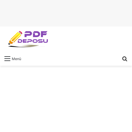
A
Menü
y
...