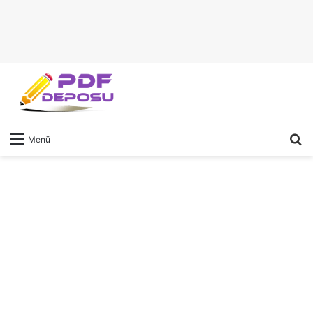
A
Menü
y
...