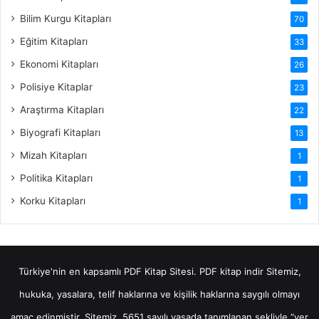
Bilim Kurgu Kitapları
70
Eğitim Kitapları
33
Ekonomi Kitapları
26
Polisiye Kitaplar
23
Araştırma Kitapları
22
Biyografi Kitapları
13
Mizah Kitapları
1
Politika Kitapları
1
Korku Kitapları
1
Türkiye'nin en kapsamlı PDF Kitap Sitesi.
PDF kitap indir
Sitemiz,
hukuka, yasalara, telif haklarına ve kişilik haklarına saygılı olmayı
amaç edinmiştir. Sitemiz, 5651 sayılı yasada tanımlanan şekliyle “yer