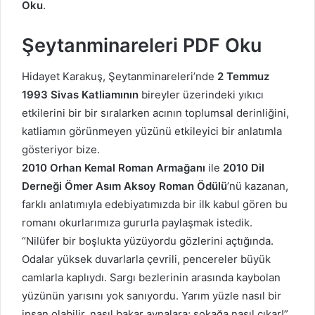
Oku
.
Şeytanminareleri PDF Oku
Hidayet Karakuş, Şeytanminareleri’nde
2 Temmuz
1993 Sivas Katliamının
bireyler üzerindeki yıkıcı
etkilerini bir bir sıralarken acının toplumsal derinliğini,
katliamın görünmeyen yüzünü etkileyici bir anlatımla
gösteriyor bize.
2010 Orhan Kemal Roman Armağanı
ile
2010 Dil
Derneği Ömer Asım Aksoy Roman Ödülü
’nü kazanan,
farklı anlatımıyla edebiyatımızda bir ilk kabul gören bu
romanı okurlarımıza gururla paylaşmak istedik.
“Nilüfer bir boşlukta yüzüyordu gözlerini açtığında.
Odalar yüksek duvarlarla çevrili, pencereler büyük
camlarla kaplıydı. Sargı bezlerinin arasında kaybolan
yüzünün yarısını yok sanıyordu. Yarım yüzle nasıl bir
insan olabilir, nasıl bakar aynalara; sokağa nasıl çıkar!”