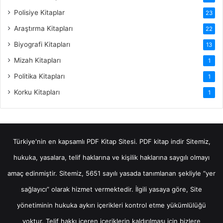
Polisiye Kitaplar
23
Araştırma Kitapları
22
Biyografi Kitapları
13
Mizah Kitapları
1
Politika Kitapları
1
Korku Kitapları
1
Türkiye'nin en kapsamlı PDF Kitap Sitesi.
PDF kitap indir
Sitemiz,
hukuka, yasalara, telif haklarına ve kişilik haklarına saygılı olmayı
amaç edinmiştir. Sitemiz, 5651 sayılı yasada tanımlanan şekliyle “yer
sağlayıcı” olarak hizmet vermektedir. İlgili yasaya göre, Site
yönetiminin hukuka aykırı içerikleri kontrol etme yükümlülüğü
yoktur. Telif hakkı içeren içeriklerin kaldırılması için bizlere