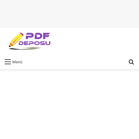
A
Menü
y
...