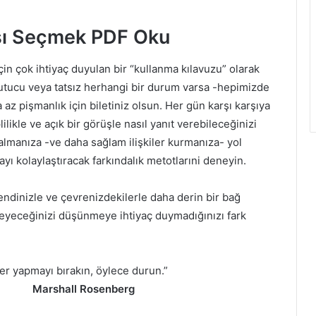
rışı Seçmek PDF Oku
için çok ihtiyaç duyulan bir “kullanma kılavuzu” olarak
kutucu veya tatsız herhangi bir durum varsa -hepimizde
 az pişmanlık için biletiniz olsun. Her gün karşı karşıya
ilikle ve açık bir görüşle nasıl yanıt verebileceğinizi
 almanıza -ve daha sağlam ilişkiler kurmanıza- yol
ı kolaylaştıracak farkındalık metotlarıni deneyin.
endinizle ve çevrenizdekilerle daha derin bir bağ
leyeceğinizi düşünmeye ihtiyaç duymadığınızı fark
er yapmayı bırakın, öylece durun.”
senberg