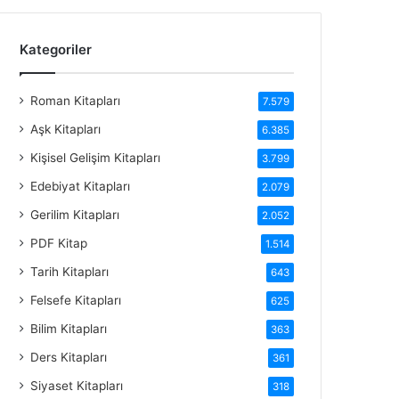
Kategoriler
Roman Kitapları
7.579
Aşk Kitapları
6.385
Kişisel Gelişim Kitapları
3.799
Edebiyat Kitapları
2.079
Gerilim Kitapları
2.052
PDF Kitap
1.514
Tarih Kitapları
643
Felsefe Kitapları
625
Bilim Kitapları
363
Ders Kitapları
361
Siyaset Kitapları
318