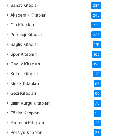
Sanat Kitapları
287
Akademik Kitaplar
245
Din Kitapları
229
Psikoloji Kitapları
225
Sağlık Kitapları
191
Spor Kitapları
165
Çocuk Kitapları
120
Kültür Kitapları
119
Müzik Kitapları
96
Gezi Kitapları
90
Bilim Kurgu Kitapları
70
Eğitim Kitapları
33
Ekonomi Kitapları
26
Polisiye Kitaplar
23