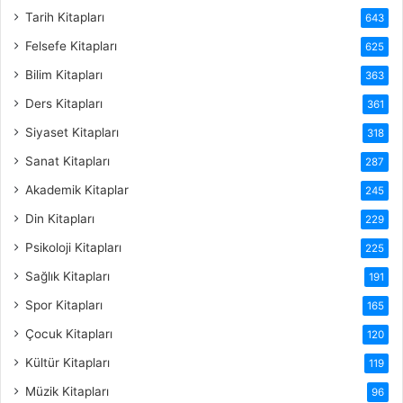
Tarih Kitapları
643
Felsefe Kitapları
625
Bilim Kitapları
363
Ders Kitapları
361
Siyaset Kitapları
318
Sanat Kitapları
287
Akademik Kitaplar
245
Din Kitapları
229
Psikoloji Kitapları
225
Sağlık Kitapları
191
Spor Kitapları
165
Çocuk Kitapları
120
Kültür Kitapları
119
Müzik Kitapları
96