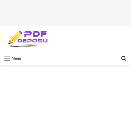
A
Menü
y
...