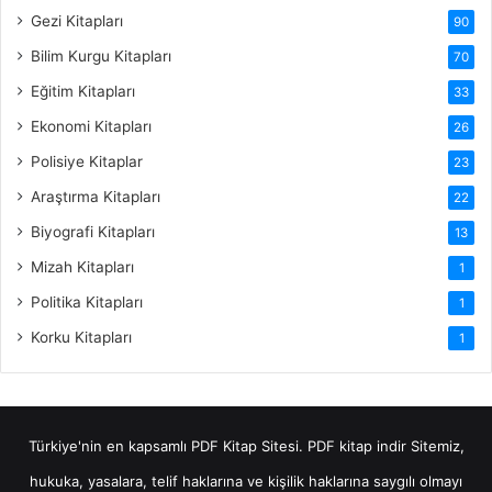
Gezi Kitapları
90
Bilim Kurgu Kitapları
70
Eğitim Kitapları
33
Ekonomi Kitapları
26
Polisiye Kitaplar
23
Araştırma Kitapları
22
Biyografi Kitapları
13
Mizah Kitapları
1
Politika Kitapları
1
Korku Kitapları
1
Türkiye'nin en kapsamlı PDF Kitap Sitesi.
PDF kitap indir
Sitemiz,
hukuka, yasalara, telif haklarına ve kişilik haklarına saygılı olmayı