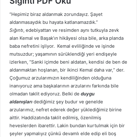
Sığıntı PDF Oku
“Hepimiz biraz aldanmak zorundayız. Şayet
aldanmasaydık bu hayata katlanamazdık.”
Sığıntı
, edebiyattan ve resimden aynı tutkuyla zevk
alan Kemal ve Başak’ın hikâyesi olsa bile, arka planda
baba nefretini işliyor. Kemal evliliğinde ve işinde
mutsuzdur; yaşamının sürüklendiği yeri endişeyle
izlerken, “Sanki içimde beni aldatan, kendisi de ben de
aldanmaktan hoşlanan, bir ikinci Kemal daha var,“ der.
Çoğumuz arzularımızın kendiliğinden olduğuna
inanıyoruz ama başkalarının arzularını farkında bile
olmadan taklit ediyoruz. Belki de
duygu
aldanışları
dediğimiz şey budur ve genelde
arzularımız, nefret ederek değer yüklediğimiz birine
aittir. Haddizatında taklit edilmiş, özenilmiş
heveslerden ibarettir. Lakin bundan kurtulmak için bir
şeyler yapmalıyız çünkü devamlı elde edip eli boş