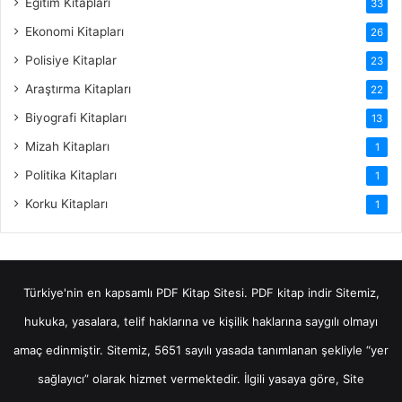
Eğitim Kitapları
33
Ekonomi Kitapları
26
Polisiye Kitaplar
23
Araştırma Kitapları
22
Biyografi Kitapları
13
Mizah Kitapları
1
Politika Kitapları
1
Korku Kitapları
1
Türkiye'nin en kapsamlı PDF Kitap Sitesi.
PDF kitap indir
Sitemiz,
hukuka, yasalara, telif haklarına ve kişilik haklarına saygılı olmayı
amaç edinmiştir. Sitemiz, 5651 sayılı yasada tanımlanan şekliyle “yer
sağlayıcı” olarak hizmet vermektedir. İlgili yasaya göre, Site