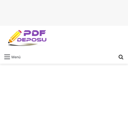
A
Menü
y
...