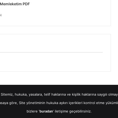
r Memleketim PDF
24
Sitemiz, hukuka, yasalara, telif haklarına ve kişilik haklarına saygılı olm
yasaya göre, Site yönetiminin hukuka aykırı içerikleri kontrol etme yükümlül
bizlere '
buradan
' iletişime geçebilirsiniz.