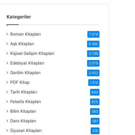
Kategoriler
Roman Kitapları
7.579
Aşk Kitapları
6.385
Kişisel Gelişim Kitapları
3.799
Edebiyat Kitapları
2.079
Gerilim Kitapları
2.052
PDF Kitap
1.514
Tarih Kitapları
643
Felsefe Kitapları
625
Bilim Kitapları
363
Ders Kitapları
361
Siyaset Kitapları
318