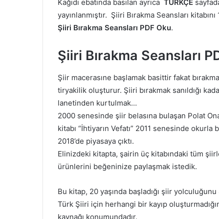
Kağıdı ebatında basılan ayrıca
TÜRKÇE
sayfad
yayınlanmıştır. Şiiri Bırakma Seansları kitabını 
Şiiri Bırakma Seansları PDF Oku
.
Şiiri Bırakma Seansları 
Şiir macerasıne başlamak basittir fakat bırakma
tiryakilik oluşturur. Şiiri bırakmak sanıldığı kada
lanetinden kurtulmak…
2000 senesinde şiir belasına bulaşan Polat Onat’ı
kitabı “İhtiyarın Vefatı” 2011 senesinde okurla b
2018’de piyasaya çıktı.
Elinizdeki kitapta, şairin üç kitabındaki tüm şii
ürünlerini beğeninize paylaşmak istedik.
Bu kitap, 20 yaşında başladığı şiir yolculuğunu 
Türk Şiiri için herhangi bir kayıp oluşturmadığı
kaynağı konumundadır.