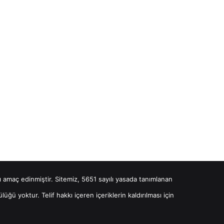
ayı amaç edinmiştir. Sitemiz, 5651 sayılı yasada tanımlanan
üğü yoktur. Telif hakkı içeren içeriklerin kaldırılması için