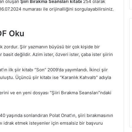
an oluşan
Şiiri Bırakma Seansları kitabı
254 olarak
16.07.2024 numarası ile orijinalliğini sorgulayabilirsiniz.
PDF Oku
k zordur. Şiir yazmanın büyüsü bir çok kişide bir
r basit değildir. Azim ister, özveri ister, çaba ister şiirin
n ilk şiir kitabı “Son” 2009’da yayımlandı. İkinci şiir
uluştu. Üçüncü şiir kitabı ise “Karanlık Kahvaltı” adıyla
rlerini ve en yeni dosyası “Şiiri Bırakma Seansları”ndaki
40 yaşında sonlandıran Polat Onat’ın, şiiri bırakmasının
nı idrak etmek isteyenler için emsalsiz bir başvuru