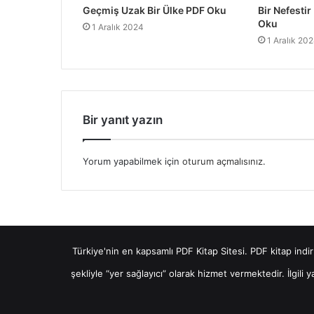
Geçmiş Uzak Bir Ülke PDF Oku
Bir Nefesti
Oku
1 Aralık 2024
1 Aralık 20
Bir yanıt yazın
Yorum yapabilmek için
oturum açmalısınız
.
Türkiye'nin en kapsamlı PDF Kitap Sitesi.
PDF kitap indir
şekliyle “yer sağlayıcı” olarak hizmet vermektedir. İlgili 