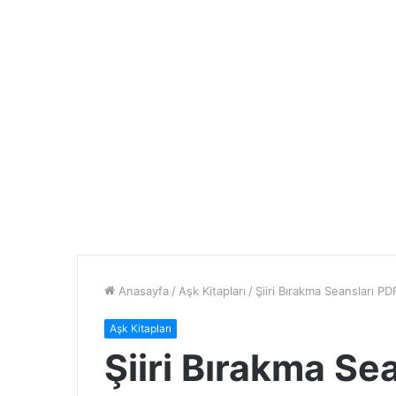
Anasayfa
/
Aşk Kitapları
/
Şiiri Bırakma Seansları P
Aşk Kitapları
Şiiri Bırakma Se