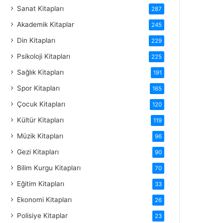
Sanat Kitapları
287
Akademik Kitaplar
245
Din Kitapları
229
Psikoloji Kitapları
225
Sağlık Kitapları
191
Spor Kitapları
165
Çocuk Kitapları
120
Kültür Kitapları
119
Müzik Kitapları
96
Gezi Kitapları
90
Bilim Kurgu Kitapları
70
Eğitim Kitapları
33
Ekonomi Kitapları
26
Polisiye Kitaplar
23