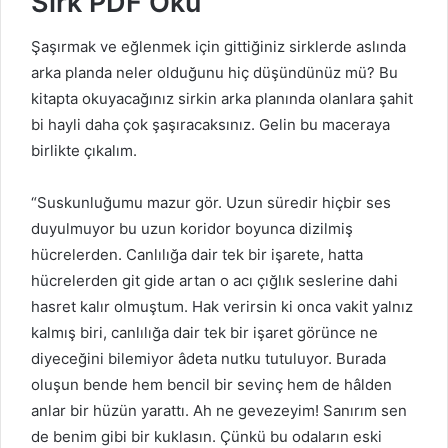
Sirk PDF Oku
Şaşırmak ve eğlenmek için gittiğiniz sirklerde aslında
arka planda neler olduğunu hiç düşündünüz mü? Bu
kitapta okuyacağınız sirkin arka planında olanlara şahit
bi hayli daha çok şaşıracaksınız. Gelin bu maceraya
birlikte çıkalım.
“Suskunluğumu mazur gör. Uzun süredir hiçbir ses
duyulmuyor bu uzun koridor boyunca dizilmiş
hücrelerden. Canlılığa dair tek bir işarete, hatta
hücrelerden git gide artan o acı çığlık seslerine dahi
hasret kalır olmuştum. Hak verirsin ki onca vakit yalnız
kalmış biri, canlılığa dair tek bir işaret görünce ne
diyeceğini bilemiyor âdeta nutku tutuluyor. Burada
oluşun bende hem bencil bir sevinç hem de hâlden
anlar bir hüzün yarattı. Ah ne gevezeyim! Sanırım sen
de benim gibi bir kuklasın. Çünkü bu odaların eski