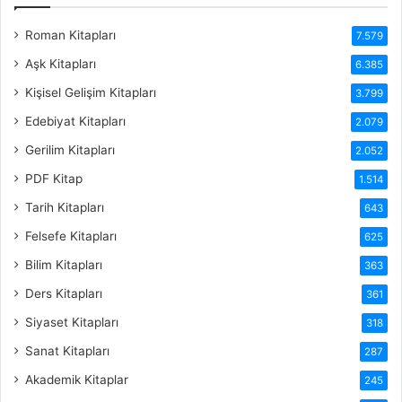
Roman Kitapları
7.579
Aşk Kitapları
6.385
Kişisel Gelişim Kitapları
3.799
Edebiyat Kitapları
2.079
Gerilim Kitapları
2.052
PDF Kitap
1.514
Tarih Kitapları
643
Felsefe Kitapları
625
Bilim Kitapları
363
Ders Kitapları
361
Siyaset Kitapları
318
Sanat Kitapları
287
Akademik Kitaplar
245