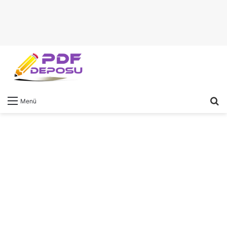
A
Menü
y
...