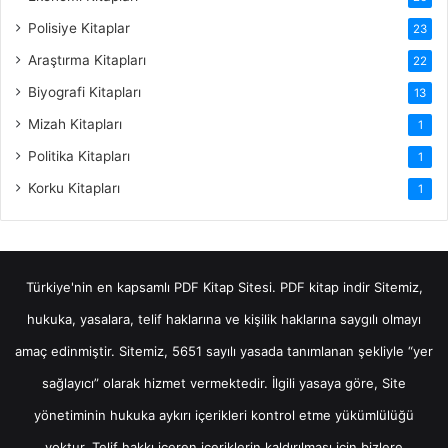
Polisiye Kitaplar
23
Araştırma Kitapları
22
Biyografi Kitapları
13
Mizah Kitapları
1
Politika Kitapları
1
Korku Kitapları
1
Türkiye'nin en kapsamlı PDF Kitap Sitesi.
PDF kitap indir
Sitemiz,
hukuka, yasalara, telif haklarına ve kişilik haklarına saygılı olmayı
amaç edinmiştir. Sitemiz, 5651 sayılı yasada tanımlanan şekliyle “yer
sağlayıcı” olarak hizmet vermektedir. İlgili yasaya göre, Site
yönetiminin hukuka aykırı içerikleri kontrol etme yükümlülüğü
yoktur. Telif hakkı içeren içeriklerin kaldırılması için bizlere