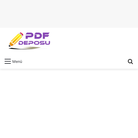
A
Menü
y
...