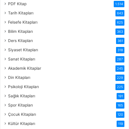
PDF Kitap
1.514
Tarih Kitapları
643
Felsefe Kitapları
625
Bilim Kitapları
363
Ders Kitapları
361
Siyaset Kitapları
318
Sanat Kitapları
287
Akademik Kitaplar
245
Din Kitapları
229
Psikoloji Kitapları
225
Sağlık Kitapları
191
Spor Kitapları
165
Çocuk Kitapları
120
Kültür Kitapları
119