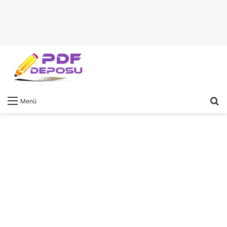
A
Menü
y
...