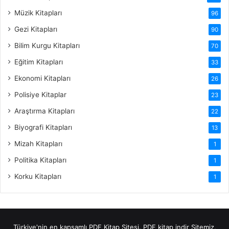
Müzik Kitapları
96
Gezi Kitapları
90
Bilim Kurgu Kitapları
70
Eğitim Kitapları
33
Ekonomi Kitapları
26
Polisiye Kitaplar
23
Araştırma Kitapları
22
Biyografi Kitapları
13
Mizah Kitapları
1
Politika Kitapları
1
Korku Kitapları
1
Türkiye'nin en kapsamlı PDF Kitap Sitesi.
PDF kitap indir
Sitemiz,