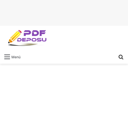
A
Menü
y
...