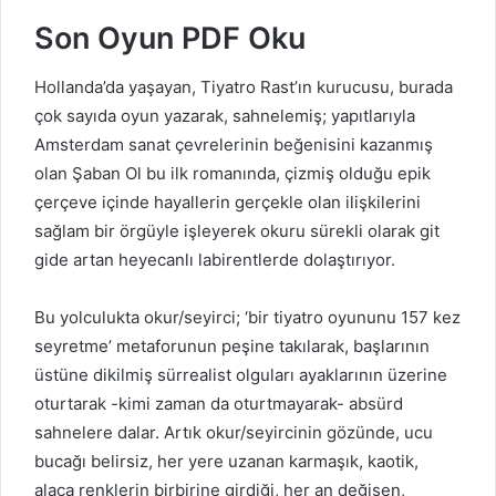
Son Oyun PDF Oku
Hollanda’da yaşayan, Tiyatro Rast’ın kurucusu, burada
çok sayıda oyun yazarak, sahnelemiş; yapıtlarıyla
Amsterdam sanat çevrelerinin beğenisini kazanmış
olan Şaban Ol bu ilk romanında, çizmiş olduğu epik
çerçeve içinde hayallerin gerçekle olan ilişkilerini
sağlam bir örgüyle işleyerek okuru sürekli olarak git
gide artan heyecanlı labirentlerde dolaştırıyor.
Bu yolculukta okur/seyirci; ‘bir tiyatro oyununu 157 kez
seyretme’ metaforunun peşine takılarak, başlarının
üstüne dikilmiş sürrealist olguları ayaklarının üzerine
oturtarak -kimi zaman da oturtmayarak- absürd
sahnelere dalar. Artık okur/seyircinin gözünde, ucu
bucağı belirsiz, her yere uzanan karmaşık, kaotik,
alaca renklerin birbirine girdiği, her an değişen,