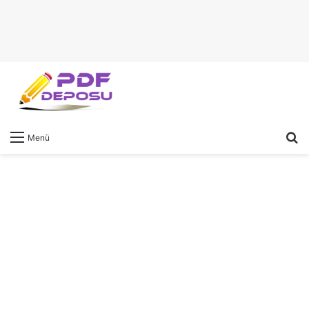
A
Menü
y
...