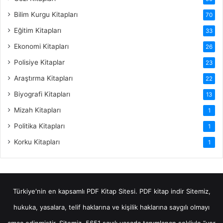
Bilim Kurgu Kitapları
70
Eğitim Kitapları
33
Ekonomi Kitapları
26
Polisiye Kitaplar
23
Araştırma Kitapları
22
Biyografi Kitapları
13
Mizah Kitapları
1
Politika Kitapları
1
Korku Kitapları
1
Türkiye'nin en kapsamlı PDF Kitap Sitesi.
PDF kitap indir
Sitemiz,
hukuka, yasalara, telif haklarına ve kişilik haklarına saygılı olmayı