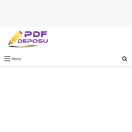
A
Menü
y
...