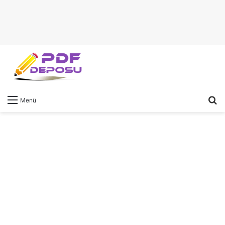
A
Menü
y
...