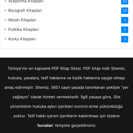
Araştırma Kitapları
22
Biyografi Kitapları
13
Mizah Kitapları
1
Politika Kitapları
1
Korku Kitapları
1
Türkiye'nin en kapsamlı PDF Kitap Sitesi.
PDF kitap indir
Sitemiz,
hukuka, yasalara, telif haklarına ve kişilik haklarına saygılı olmayı
amaç edinmiştir. Sitemiz, 5651 sayılı yasada tanımlanan şekliyle “yer
sağlayıcı” olarak hizmet vermektedir. İlgili yasaya göre, Site
yönetiminin hukuka aykırı içerikleri kontrol etme yükümlülüğü
yoktur. Telif hakkı içeren içeriklerin kaldırılması için bizlere
'
buradan
' iletişime geçebilirsiniz.